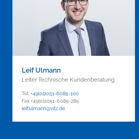
Leif Ulmann
Leiter Technische Kundenberatung
Tel.
+49(0)2051-6085-100
Fax +49(0)2051-6085-285
leif.ulmann@vitz.de